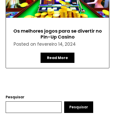
Os melhores jogos para se divertir no
Pin-Up Casino
Posted on
fevereiro 14, 2024
Read More
Pesquisar
Pesquisar