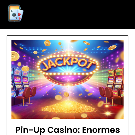
Skip
Guia definitivo do
to
content
cassino
Pin-Up Casino: Enormes