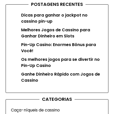
POSTAGENS RECENTES
Dicas para ganhar o jackpot no
cassino pin-up
Melhores Jogos de Cassino para
Ganhar Dinheiro em Slots
Pin-Up Casino: Enormes Bônus para
Você!
Os melhores jogos para se divertir no
Pin-Up Casino
Ganhe Dinheiro Rápido com Jogos de
Cassino
CATEGORIAS
Caça-níqueis de cassino